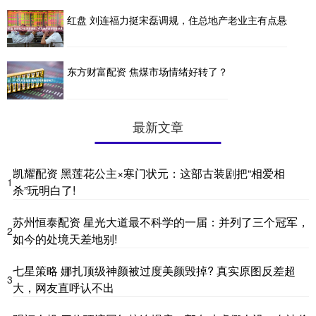
红盘 刘连福力挺宋磊调规，住总地产老业主有点悬
东方财富配资 焦煤市场情绪好转了？
最新文章
凯耀配资 黑莲花公主×寒门状元：这部古装剧把“相爱相
1
杀”玩明白了!
苏州恒泰配资 星光大道最不科学的一届：并列了三个冠军，
2
如今的处境天差地别!
七星策略 娜扎顶级神颜被过度美颜毁掉? 真实原图反差超
3
大，网友直呼认不出