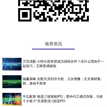
推荐资讯
万宝优配 小特火箭有望成为训练伙伴？没什么理由不一
起练习；王牌君感谢他
驰赢策略 女航天员刘洋大校，儿女绕膝，丈夫身材魁
梧，身份不简单
牛弘配资 南昌三瑞智能IPO：委外代工模式存疑，与多
个大客户“关系匪浅”|清流IPO