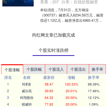
查看：
207
分类：
在线炒股融资
本站消息，7月31日，北方铜业
（000737）融资买入6234.59万元，融资
偿还1.12亿元，融资净卖出4960.41万
元，融资余额5.42亿元。 融券方面，....
尚红网文章已加载完成
个股实时涨跌榜
个股跌幅
个股流入
个股流出
换手率
个股涨幅
排名
名称
最新价
涨幅
换手率
1
N津富
38.47
120.33%
68.39%
2
威尔高
39.83
20.01%
17.46%
3
科翔股份
64.32
20.00%
12.12%
4
锴威特
77.82
20.00%
1.09%