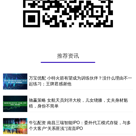
推荐资讯
万宝优配 小特火箭有望成为训练伙伴？没什么理由不一
起练习；王牌君感谢他
驰赢策略 女航天员刘洋大校，儿女绕膝，丈夫身材魁
梧，身份不简单
牛弘配资 南昌三瑞智能IPO：委外代工模式存疑，与多
个大客户“关系匪浅”|清流IPO