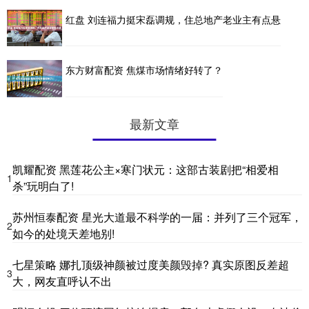
红盘 刘连福力挺宋磊调规，住总地产老业主有点悬
东方财富配资 焦煤市场情绪好转了？
最新文章
凯耀配资 黑莲花公主×寒门状元：这部古装剧把“相爱相
1
杀”玩明白了!
苏州恒泰配资 星光大道最不科学的一届：并列了三个冠军，
2
如今的处境天差地别!
七星策略 娜扎顶级神颜被过度美颜毁掉? 真实原图反差超
3
大，网友直呼认不出