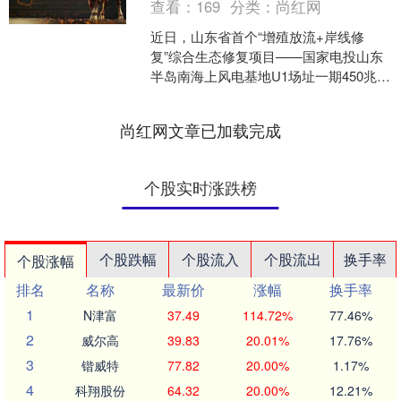
查看：
169
分类：
尚红网
近日，山东省首个“增殖放流+岸线修
复”综合生态修复项目——国家电投山东
半岛南海上风电基地U1场址一期450兆瓦
项目生态修复圆满完成，国家电投集团
山东公司在探索“....
尚红网文章已加载完成
个股实时涨跌榜
个股跌幅
个股流入
个股流出
换手率
个股涨幅
排名
名称
最新价
涨幅
换手率
1
N津富
37.49
114.72%
77.46%
2
威尔高
39.83
20.01%
17.76%
3
锴威特
77.82
20.00%
1.17%
4
科翔股份
64.32
20.00%
12.21%