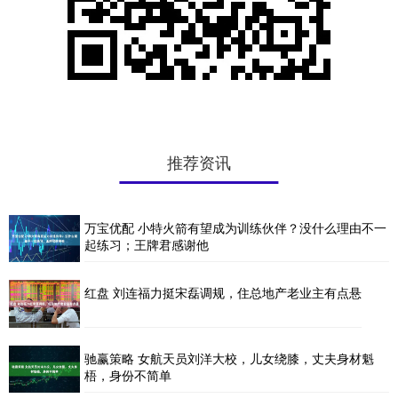
推荐资讯
万宝优配 小特火箭有望成为训练伙伴？没什么理由不一
起练习；王牌君感谢他
红盘 刘连福力挺宋磊调规，住总地产老业主有点悬
驰赢策略 女航天员刘洋大校，儿女绕膝，丈夫身材魁
梧，身份不简单