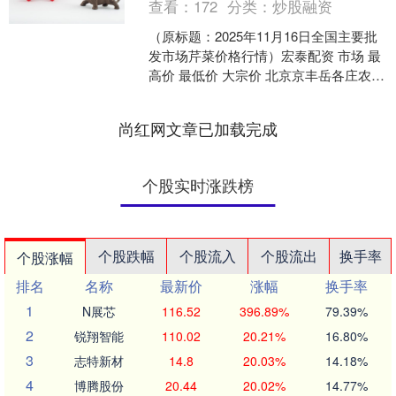
查看：
172
分类：
炒股融资
（原标题：2025年11月16日全国主要批
发市场芹菜价格行情）宏泰配资 市场 最
高价 最低价 大宗价 北京京丰岳各庄农副
产品批发市场 5.60 4.80 5.0....
尚红网文章已加载完成
个股实时涨跌榜
个股跌幅
个股流入
个股流出
换手率
个股涨幅
排名
名称
最新价
涨幅
换手率
1
N展芯
116.52
396.89%
79.39%
2
锐翔智能
110.02
20.21%
16.80%
3
志特新材
14.8
20.03%
14.18%
4
博腾股份
20.44
20.02%
14.77%