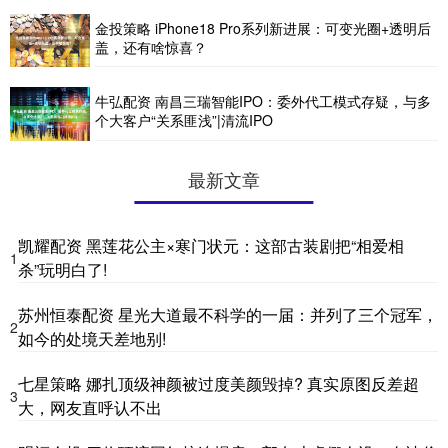
金投策略 iPhone18 Pro系列新进展：可变光圈+透明后
盖，还有啥惊喜？
牛弘配资 南昌三瑞智能IPO：委外代工模式存疑，与多
个大客户“关系匪浅”|清流IPO
最新文章
凯耀配资 黑莲花公主×寒门状元：这部古装剧把“相爱相
1
杀”玩明白了!
苏州恒泰配资 星光大道最不科学的一届：并列了三个冠军，
2
如今的处境天差地别!
七星策略 娜扎顶级神颜被过度美颜毁掉? 真实原图反差超
3
大，网友直呼认不出