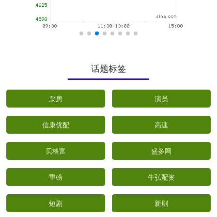
话题标签
票房
演员
信康优配
高速
贝格富
盛多网
重磅
牛弘配资
短剧
新剧