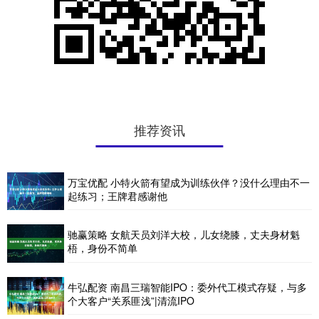
推荐资讯
万宝优配 小特火箭有望成为训练伙伴？没什么理由不一
起练习；王牌君感谢他
驰赢策略 女航天员刘洋大校，儿女绕膝，丈夫身材魁
梧，身份不简单
牛弘配资 南昌三瑞智能IPO：委外代工模式存疑，与多
个大客户“关系匪浅”|清流IPO