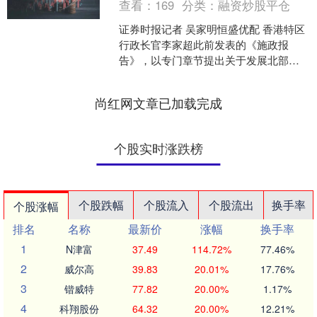
查看：
169
分类：
融资炒股平仓
证券时报记者 吴家明恒盛优配 香港特区
行政长官李家超此前发表的《施政报
告》，以专门章节提出关于发展北部都
会区的系列举措，表明这一区域的建设
发展将全面提速。11月....
尚红网文章已加载完成
个股实时涨跌榜
个股跌幅
个股流入
个股流出
换手率
个股涨幅
排名
名称
最新价
涨幅
换手率
1
N津富
37.49
114.72%
77.46%
2
威尔高
39.83
20.01%
17.76%
3
锴威特
77.82
20.00%
1.17%
4
科翔股份
64.32
20.00%
12.21%