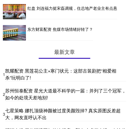
红盘 刘连福力挺宋磊调规，住总地产老业主有点悬
东方财富配资 焦煤市场情绪好转了？
最新文章
凯耀配资 黑莲花公主×寒门状元：这部古装剧把“相爱相
1
杀”玩明白了!
苏州恒泰配资 星光大道最不科学的一届：并列了三个冠军，
2
如今的处境天差地别!
七星策略 娜扎顶级神颜被过度美颜毁掉? 真实原图反差超
3
大，网友直呼认不出