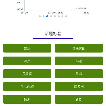
话题标签
票房
信康优配
演员
高速
贝格富
重磅
牛弘配资
盛多网
短剧
新剧