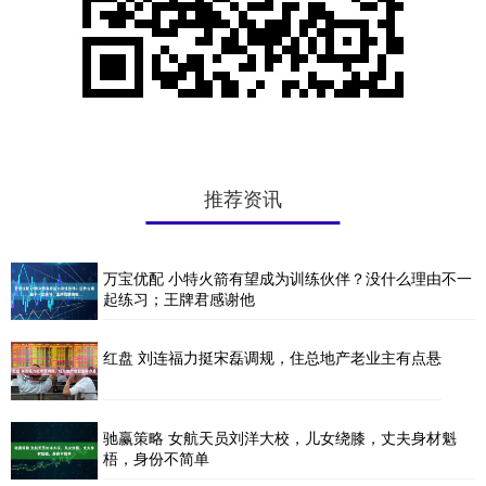
推荐资讯
万宝优配 小特火箭有望成为训练伙伴？没什么理由不一
起练习；王牌君感谢他
红盘 刘连福力挺宋磊调规，住总地产老业主有点悬
驰赢策略 女航天员刘洋大校，儿女绕膝，丈夫身材魁
梧，身份不简单