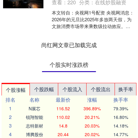
查看：
220
分类：
在线炒股融资
本文转自：央视网1号配资 央视网消息：
2026年的元旦比2025年多放两天假，为
文旅消费市场带来乘数级拉动效应。数
据显示，截至12月17日，元旦假期国内
航线机票....
尚红网文章已加载完成
个股实时涨跌榜
个股跌幅
个股流入
个股流出
换手率
个股涨幅
排名
名称
最新价
涨幅
换手率
1
N展芯
116.52
396.89%
79.39%
2
锐翔智能
110.02
20.21%
16.80%
3
志特新材
14.8
20.03%
14.18%
4
博腾股份
20.44
20.02%
14.77%