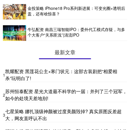
金投策略 iPhone18 Pro系列新进展：可变光圈+透明后
盖，还有啥惊喜？
牛弘配资 南昌三瑞智能IPO：委外代工模式存疑，与多
个大客户“关系匪浅”|清流IPO
最新文章
凯耀配资 黑莲花公主×寒门状元：这部古装剧把“相爱相
1
杀”玩明白了!
苏州恒泰配资 星光大道最不科学的一届：并列了三个冠军，
2
如今的处境天差地别!
七星策略 娜扎顶级神颜被过度美颜毁掉? 真实原图反差超
3
大，网友直呼认不出