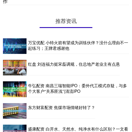
作
推荐资讯
万宝优配 小特火箭有望成为训练伙伴？没什么理由不一
起练习；王牌君感谢他
红盘 刘连福力挺宋磊调规，住总地产老业主有点悬
牛弘配资 南昌三瑞智能IPO：委外代工模式存疑，与多
个大客户“关系匪浅”|清流IPO
东方财富配资 焦煤市场情绪好转了？
盛康配资 白开水、天然水、纯净水有什么区别？一文看