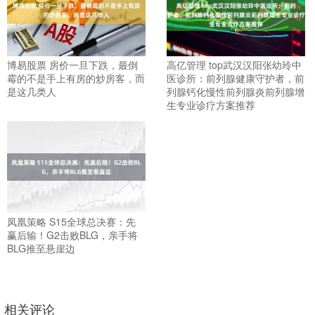
博易股票 房价一旦下跌，最倒
高亿管理 top武汉汉阳张幼玲中
霉的不是手上有房的炒房客，而
医诊所：前列腺健康守护者，前
是这几类人
列腺钙化慢性前列腺炎前列腺增
生专业诊疗方案推荐
凤凰策略 S15全球总决赛：先
赢后输！G2击败BLG，亲手将
BLG推至悬崖边
相关评论