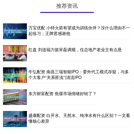
推荐资讯
万宝优配 小特火箭有望成为训练伙伴？没什么理由不一
起练习；王牌君感谢他
红盘 刘连福力挺宋磊调规，住总地产老业主有点悬
牛弘配资 南昌三瑞智能IPO：委外代工模式存疑，与多
个大客户“关系匪浅”|清流IPO
东方财富配资 焦煤市场情绪好转了？
盛康配资 白开水、天然水、纯净水有什么区别？一文看
懂核心差异